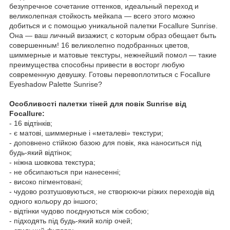
безупречное сочетание оттенков, идеальный переход и
великолепная стойкость мейкапа — всего этого можно
добиться и с помощью уникальной палетки Focallure Sunrise.
Она — ваш личный визажист, с которым образ обещает быть
совершенным! 16 великолепно подобранных цветов,
шиммерные и матовые текстуры, нежнейший помол — такие
преимущества способны привести в восторг любую
современную девушку. Готовы перевоплотиться с Focallure
Eyeshadow Palette Sunrise?
Особливості палетки тіней для повік Sunrise від
Focallure:
- 16 відтінків;
- є матові, шиммерные і «металеві» текстури;
- доповнено стійкою базою для повік, яка наноситься під
будь-який відтінок;
- ніжна шовкова текстура;
- не обсипаються при нанесенні;
- високо пігментовані;
- чудово розтушовуються, не створюючи різких переходів від
одного кольору до іншого;
- відтінки чудово поєднуються між собою;
- підходять під будь-який колір очей;