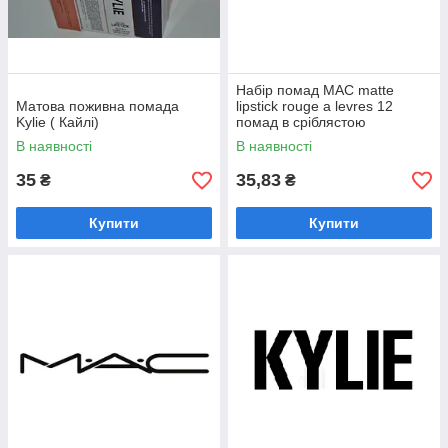
Набір помад MAC matte
Виберіть косметичний продукт в
Матова поживна помада
lipstick rouge a levres 12
каталозі
Kylie ( Кайлі)
помад в сріблястою
подарунковій упаковці
В наявності
В наявності
35
35,83
₴
₴
Купити
Купити
Зробіть замовлення через корзину
сайту (від 500 грн)
Накладений за передоплатою 100
грн/Оплата на карту