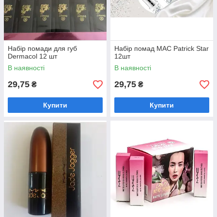
Потрійна пудра mac a mermaid moment
Потрійна пудра mac a mermaid moment –
Набір помади для губ
Набір помад MAC Patrick Star
Якісна палітра в зручній упаковці за кращою
Dermacol 12 шт
12шт
оптовою ціною!
В наявності
В наявності
29,75
29,75
₴
₴
Купити
Купити
 і
макіяж