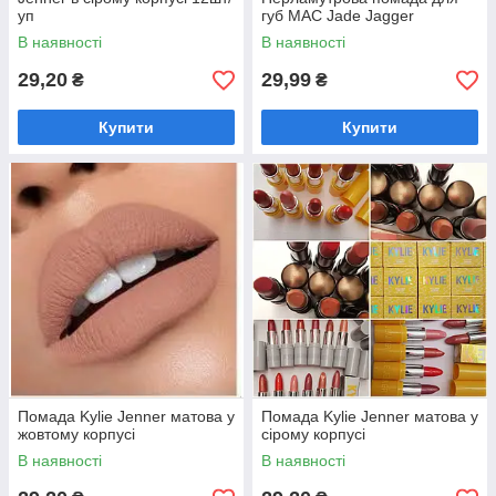
закуповуючи її дрібними або великими
уп
губ MAC Jade Jagger
партіями. Саме тому інтернет-магазин
В наявності
В наявності
Mall of perfume
пропонує тільки
29,20
29,99
перевірені сертифіковані товари,
₴
₴
виготовлені з італійських, французьких
компонентів на сучасному обладнанні в
Купити
Купити
Тайвані та Україні.Тут ви можете знайти
декоративну косметику для обличчя,
губ та очей.
Помада Kylie Jenner матова у
Помада Kylie Jenner матова у
жовтому корпусі
сірому корпусі
В наявності
В наявності