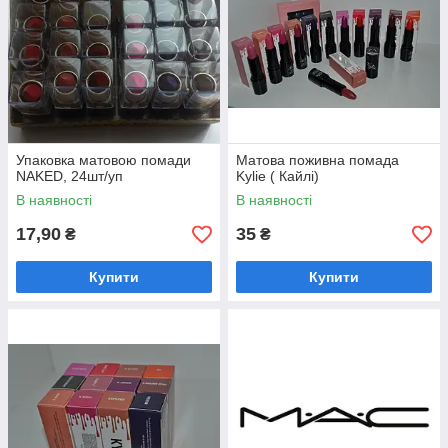
Тональний крем mac mineralize moisture
foundation spf15 30 мл
Тональний крем mac mineralize moisture
foundation spf15 30 мл – Тональний крем,
дає легке, невагоме покриття шкіри без
Упаковка матовою помади
Матова поживна помада
ефекту маски
NAKED, 24шт/уп
Kylie ( Кайлі)
В наявності
В наявності
17,90
35
₴
₴
Більше косметики в нашому
каталозі!
Купити
Купити
Як швидко і легко оформити
замовлення декоративної косметики