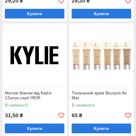
29,20
29,20
₴
₴
Купити
Купити
Матові блиски від Кайлі
Тональний крем Bourjois Air
12штук серії HEIR
Mat
В наявності
В наявності
31,50
65
₴
₴
Купити
Купити