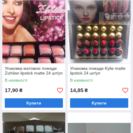
Туш для вій maxfactor xperience volumising
mascara
Туш для вій maxfactor xperience volumising
mascara – Якісний продукт, що гарантує
ефект довгих пухнастих і красивих вій!
Упаковка матовою помади
Упаковка помади Kylie matte
Zizhilan lipstick matte 24 шт/уп
lipstick 24 шт/уп
В наявності
В наявності
17,90
14,85
₴
₴
евагоме
Купити
Купити
ски