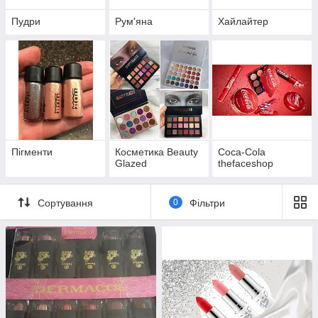
Пудри
Рум'яна
Хайлайтер
Отримати консультацію!
У топі продажів
Пігменти
Косметика Beauty
Coca-Cola
Glazed
thefaceshop
Сортування
0
Фільтри
ці за