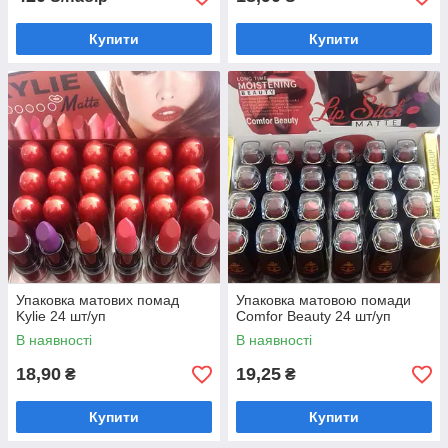
Купити
Купити
Туш ysl the shock mascara volume effect faux
cils 8.2 ml
Туш ysl the shock mascara volume effect faux
cils 8.2 ml – Чудова туш із зручною
пензликом і унікальною рецептурою.
Швидка доставка в будь-який регіон!
Упаковка матових помад
Упаковка матовою помади
Kylie 24 шт/уп
Comfor Beauty 24 шт/уп
В наявності
В наявності
ефект
!
18,90
19,25
₴
₴
Купити
Купити