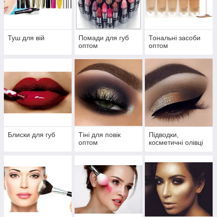
Вибрати косметику
Туш для вій
Помади для губ
Тональні засоби
оптом
оптом
Переваги замовлення декоративної
косметики в нашому інтернет-магазині
Блиски для губ
Тіні для повік
Підводки,
Демократична
Кращий
оптом
косметичні олівці
вартість
асортимент товарів
Висока якість
Постійні оновлення
продукції
каталогу