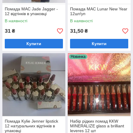
Помада MAC Jade Jagger -
Помада MAC Lunar New Year
Праймер mac prep+prime fix +brume
12 відтінків в упаковці
12шт/уп
fixante,100 мл
В наявності
В наявності
Праймер mac prep+prime fix +brume
31
31,50
₴
₴
fixante,100 мл – Універсальна основа:
зволожує і освіжає шкіру, а також фіксує
макіяж
Купити
Купити
Новинка
 будь-
зажиста!
Помада Kylie Jenner lipstick
Набір рідких помад KKW
12 натуральних відтінків в
MINERALIZE glass a brilliant
упаковці
leveres 12 шт