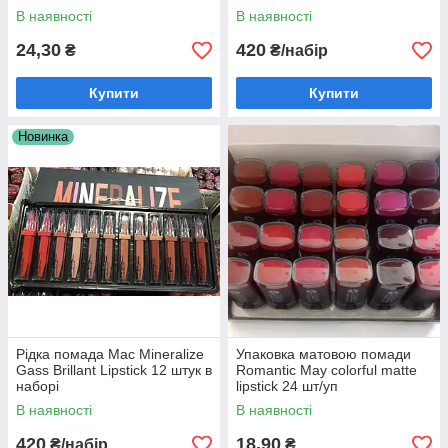
В наявності
В наявності
24,30
420
Мерехтлива пудра mac mineralize skinfinish
₴
₴/набір
poudre de finition
Купити
Купити
Мерехтлива пудра mac mineralize skinfinish
poudre de finition – Відмінний хайлайтер!
Мастхев будь-косметички та професійного
Новинка
візажиста!
ом і
ка
Рідка помада Mac Mineralize
Упаковка матовою помади
Gass Brillant Lipstick 12 штук в
Romantic May colorful matte
наборі
lipstick 24 шт/уп
В наявності
В наявності
420
18,90
₴/набір
₴