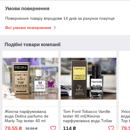
Умови повернення
Повернення товару впродовж 14 днів за рахунок покупця
Всі умови повернення
Подібні товари компанії
Жіноча парфумована
Tom Ford Tobacco Vanille
Уніс
вода Delina parfums de
tester 40 ml(Жіноча
вода
Marly Top tester 40 ml
парфумована вода Тобак
Top 
Ванилль від ТОМ ФОРД)
79,55
114
79,
₴
₴
92,50 ₴