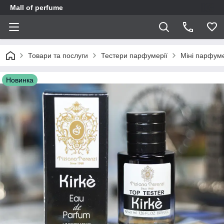
Mall of perfume
Товари та послуги
Тестери парфумерії
Міні парфуме
Новинка