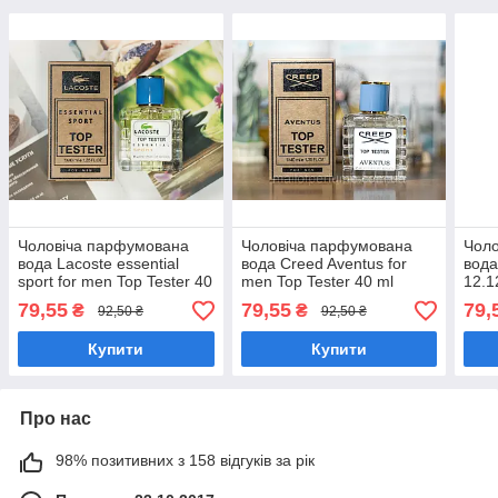
Чоловіча парфумована
Чоловіча парфумована
Чол
вода Lacoste essential
вода Creed Aventus for
вода
sport for men Top Tester 40
men Top Tester 40 ml
12.1
ml
ml
79,55
79,55
79,
₴
₴
92,50 ₴
92,50 ₴
Купити
Купити
Про нас
98% позитивних з 158 відгуків за рік