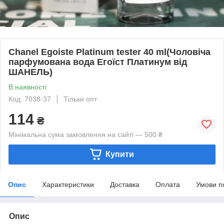
Chanel Egoiste Platinum tester 40 ml(Чоловіча
парфумована вода Егоїст Платинум від
ШАНЕЛЬ)
В наявності
Код: 7038-37
Тільки опт
114
₴
Мінімальна сума замовлення на сайті — 500 ₴
Купити
Опис
Характеристики
Доставка
Оплата
Умови п
Опис