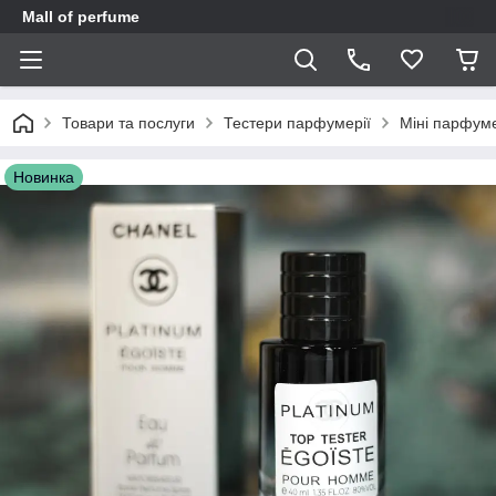
Mall of perfume
Товари та послуги
Тестери парфумерії
Міні парфуме
Новинка