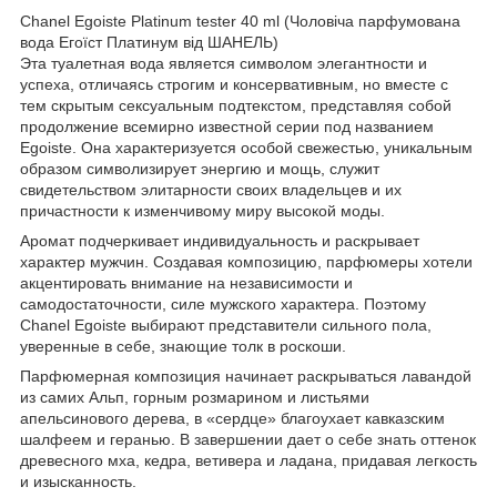
Chanel Egoiste Platinum tester 40 ml (Чоловіча парфумована
вода Егоїст Платинум від ШАНЕЛЬ)
Эта туалетная вода является символом элегантности и
успеха, отличаясь строгим и консервативным, но вместе с
тем скрытым сексуальным подтекстом, представляя собой
продолжение всемирно известной серии под названием
Egoiste. Она характеризуется особой свежестью, уникальным
образом символизирует энергию и мощь, служит
свидетельством элитарности своих владельцев и их
причастности к изменчивому миру высокой моды.
Аромат подчеркивает индивидуальность и раскрывает
характер мужчин. Создавая композицию, парфюмеры хотели
акцентировать внимание на независимости и
самодостаточности, силе мужского характера. Поэтому
Chanel Egoiste выбирают представители сильного пола,
уверенные в себе, знающие толк в роскоши.
Парфюмерная композиция начинает раскрываться лавандой
из самих Альп, горным розмарином и листьями
апельсинового дерева, в «сердце» благоухает кавказским
шалфеем и геранью. В завершении дает о себе знать оттенок
древесного мха, кедра, ветивера и ладана, придавая легкость
и изысканность.