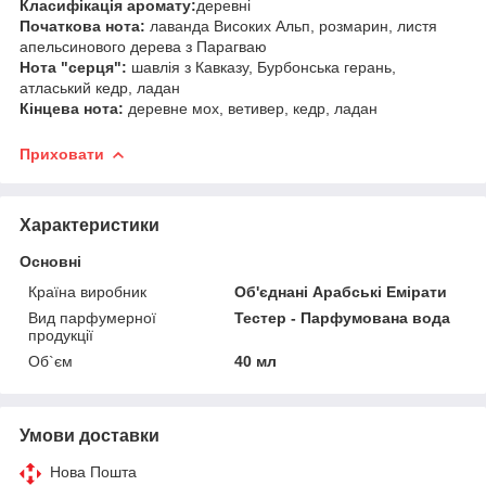
Класифікація аромату:
деревні
Початкова нота:
лаванда Високих Альп, розмарин, листя
апельсинового дерева з Парагваю
Нота "серця":
шавлія з Кавказу, Бурбонська герань,
атласький кедр, ладан
Кінцева нота:
деревне мох, ветивер, кедр, ладан
Приховати
Характеристики
Основні
Країна виробник
Об'єднані Арабські Емірати
Вид парфумерної
Тестер - Парфумована вода
продукції
Об`єм
40 мл
Умови доставки
Нова Пошта