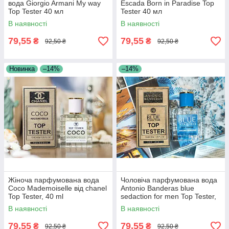
вода Giorgio Armani My way
Escada Born in Paradise Top
Top Tester 40 мл
Tester 40 мл
В наявності
В наявності
79,55
79,55
₴
₴
92,50 ₴
92,50 ₴
Новинка
–14%
–14%
Жіноча парфумована вода
Чоловіча парфумована вода
Coco Mademoiselle від chanel
Antonio Banderas blue
Top Tester, 40 ml
sedaction for men Top Tester,
40 ml
В наявності
В наявності
79,55
79,55
₴
₴
92,50 ₴
92,50 ₴