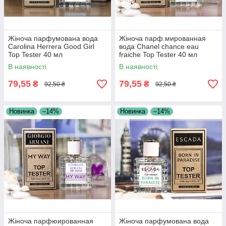
Жіноча парфумована вода
Жіноча парф.мированная
Carolina Herrera Good Girl
вода Chanel chance eau
Top Tester 40 мл
fraiche Top Tester 40 мл
В наявності
В наявності
79,55
79,55
₴
₴
92,50 ₴
92,50 ₴
Новинка
–14%
Новинка
–14%
Жіноча парфюированная
Жіноча парфумована вода