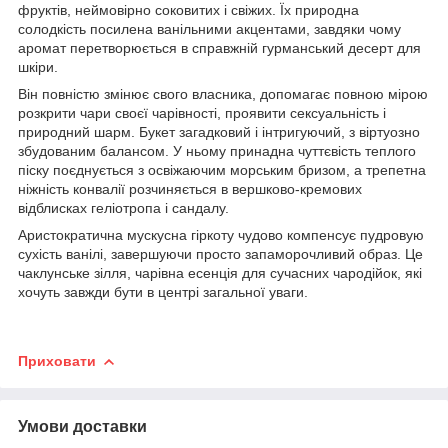
фруктів, неймовірно соковитих і свіжих. Їх природна
солодкість посилена ванільними акцентами, завдяки чому
аромат перетворюється в справжній гурманський десерт для
шкіри.
Він повністю змінює свого власника, допомагає повною мірою
розкрити чари своєї чарівності, проявити сексуальність і
природний шарм. Букет загадковий і інтригуючий, з віртуозно
збудованим балансом. У ньому принадна чуттєвість теплого
піску поєднується з освіжаючим морським бризом, а трепетна
ніжність конвалії розчиняється в вершково-кремових
відблисках геліотропа і сандалу.
Аристократична мускусна гіркоту чудово компенсує пудровую
сухість ванілі, завершуючи просто запаморочливий образ. Це
чаклунське зілля, чарівна есенція для сучасних чародійок, які
хочуть завжди бути в центрі загальної уваги.
Приховати
Умови доставки