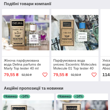
Подібні товари компанії
Жіноча парфумована
Парфумована вода
Уніс
вода Delina parfums de
унісекс Escentric Molecules
вода
Marly Top tester 40 ml
Molecule 01 Top tester 40
Abso
ml
79,55
79,55
114
₴
₴
92,50 ₴
92,50 ₴
Акційні пропозиції та новинки
Новинка
–14%
Новинка
–14%