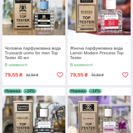
Чоловіча парфумована вода
Жіноча парфумована вода
Trussardi uomo for men Top
Lanvin Modern Princess Top
Tester 40 мл
Tester
В наявності
В наявності
79,55
79,55
₴
₴
92,50 ₴
92,50 ₴
Новинка
–14%
Новинка
–14%