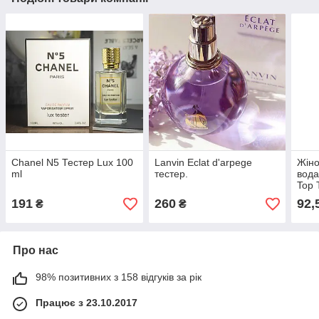
Chanel N5 Тестер Lux 100
Lanvin Eclat d'arpege
Жін
ml
тестер.
вода
Top 
191
260
92,
₴
₴
Про нас
98% позитивних з 158 відгуків за рік
Працює з 23.10.2017