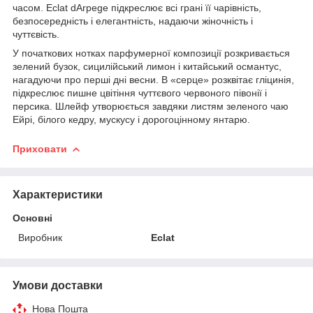
часом. Eclat dArpege підкреслює всі грані її чарівність,
безпосередність і елегантність, надаючи жіночність і
чуттєвість.
У початкових нотках парфумерної композиції розкривається
зелений бузок, сицилійський лимон і китайський османтус,
нагадуючи про перші дні весни. В «серце» розквітає гліцинія,
підкреслює пишне цвітіння чуттєвого червоного півонії і
персика. Шлейф утворюється завдяки листям зеленого чаю
Ейрі, білого кедру, мускусу і дорогоцінному янтарю.
Приховати
Характеристики
Основні
Виробник
Eclat
Умови доставки
Нова Пошта