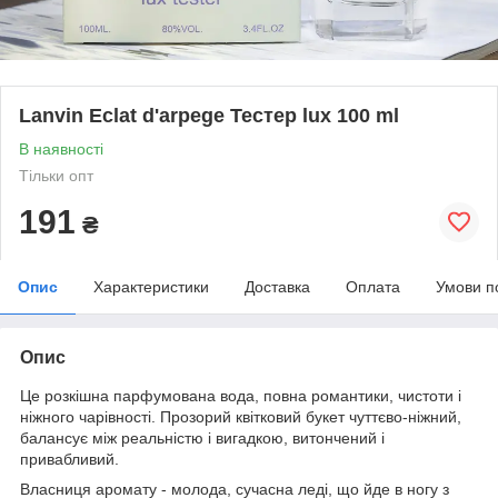
Lanvin Eclat d'arpege Тестер lux 100 ml
В наявності
Тільки опт
191
₴
Опис
Характеристики
Доставка
Оплата
Умови п
Опис
Це розкішна парфумована вода, повна романтики, чистоти і
ніжного чарівності. Прозорий квітковий букет чуттєво-ніжний,
балансує між реальністю і вигадкою, витончений і
привабливий.
Власниця аромату - молода, сучасна леді, що йде в ногу з