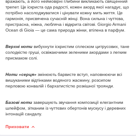
вражають, а його неймовірні глибини викликають священний
трепет. Це іскриста ода радості, кожен акорд якої нагадує, що
потрібно насолоджуватися і цінувати кожну мить життя. Це
гармонія, присвячена сучасній жінці. Вона сильна і чуттєва,
пристрасна, ніжна, любляча і відкрита світові. Giorgio Armani
Ocean di Gioia — це сама природа жінки, втілена в парфум.
Верхні ноти
вибухнути іскристим сплеском цитрусових, тане
солодкістю груші, освіжаючими зеленими акордами з легким
присмаком солі.
Ноти «серця»
змінюють барвисте вступ, наповнюючи всі
вишуканими відтінками водяного жасмину, розсипом
перловою конвалій і бархатистістю розкішної троянди.
Базові ноти
завершують звучання композиції елегантним
шлейфом, зітканим із чуттєвих обертонів мускусу і деревних
інтонацій сандалу.
Приховати