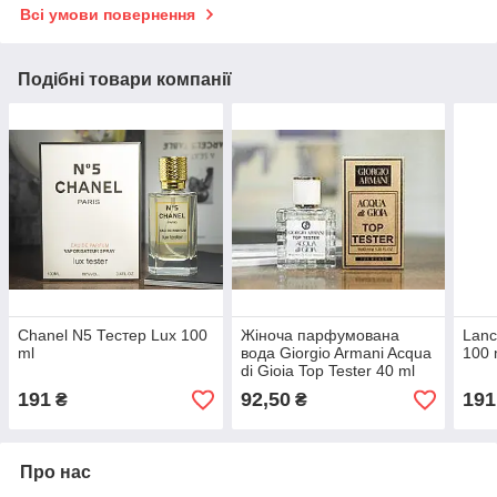
Всі умови повернення
Подібні товари компанії
Chanel N5 Тестер Lux 100
Жіноча парфумована
Lanc
ml
вода Giorgio Armani Acqua
100 
di Gioia Top Tester 40 ml
191
92,50
191
₴
₴
Про нас