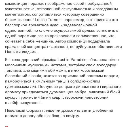
композиция поражает воображение своей необузданной
чувственностью, откровенной сексуальностью и загадочным
магнетизмом, сопротивляться которому совершенно
бессмысленно! Louise Turner - парфюмер, сотворившая это
бесспорное ароматное чудо, - задавалась одной
единственной, но сложно осуществимой целью: воплотить в
одной пирамиде все то прекрасное и величественное, что
сочетает в себе женщина. Автор композиції подарувала
вражаючий концентрат чарівності, не руйнується обставинами
і іншими людьми.
Квітково-деревний піраміда Lust in Paradise, збагачена ніжно-
молочними мускусними нотками, зустрічає свою володарку
теплими, але міцними обіймами, в яких королівський
білосніжний півонія, кокетливо присипаний рожевим перцем,
паморочиться в хмільному танці із солодко-кислим
гурманським лічі. Поступово до цього динамічного і виразного
аромату приєднуються дурманящая амбра, вишуканий білий
мускус і урочистий білий кедр, створюючи неповторний
шлейф вишуканосі.
Невеликий формат пляшечки дозволить взяти улюблений
аромат в дорогу або з собою на вечірку.