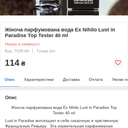
Жіноча парфумована вода Ex Nihilo Lust in
Paradise Top Tester 40 ml
Немає в наявності
Код: 7038-66
Тільки опт
114
₴
Опис
Характеристики
Доставка
Оплата
Умови п
Опис
Жіноча парфумована вода Ex Nihilo Lust in Paradise Top
Tester 40 ml
Lust in Paradise воплощает в себе сказочную и чувственную
Французскую Ривьеру. Эта изумительная парфюмерная