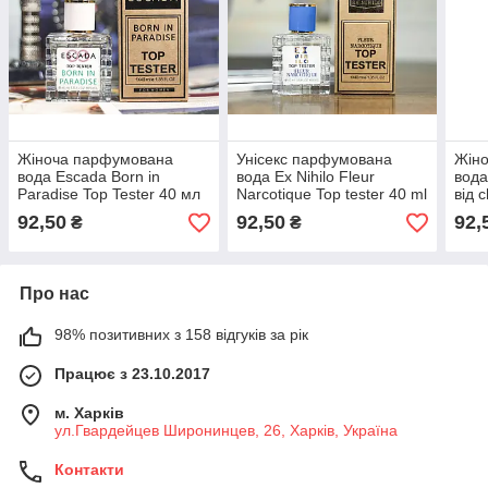
Жіноча парфумована
Унісекс парфумована
Жін
вода Escada Born in
вода Ex Nihilo Fleur
вода
Paradise Top Tester 40 мл
Narcotique Top tester 40 ml
від 
92,50
92,50
92,
₴
₴
Про нас
98% позитивних з 158 відгуків за рік
Працює з 23.10.2017
м. Харків
ул.Гвардейцев Широнинцев, 26, Харків, Україна
Контакти