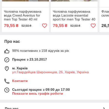
Чоловіча парфумована
Чоловіча парфумована
Флак
вода Creed Aventus for
вода Lacoste essential
скля
men Top Tester 40 ml
sport for men Top Tester 40
ml
79,55
79,55
26,
₴
₴
92,50 ₴
92,50 ₴
Про нас
98% позитивних з 158 відгуків за рік
Працює з 23.10.2017
м. Харків
ул.Гвардейцев Широнинцев, 26, Харків, Україна
Контакти
Сьогодні працює з 09:00 до 17:00
Показати весь графік роботи
Про нас