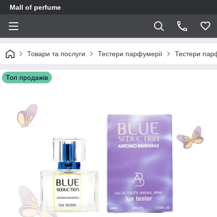
Mall of perfume
Товари та послуги
Тестери парфумерії
Тестери пар
Топ продажів