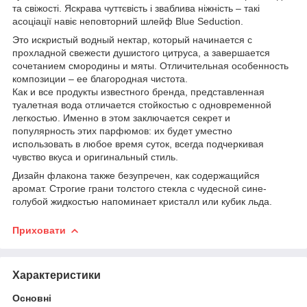
та свіжості. Яскрава чуттєвість і зваблива ніжність – такі
асоціації навіє неповторний шлейф Blue Seduction.
Это искристый водный нектар, который начинается с
прохладной свежести душистого цитруса, а завершается
сочетанием смородины и мяты. Отличительная особенность
композиции – ее благородная чистота.
Как и все продукты известного бренда, представленная
туалетная вода отличается стойкостью с одновременной
легкостью. Именно в этом заключается секрет и
популярность этих парфюмов: их будет уместно
использовать в любое время суток, всегда подчеркивая
чувство вкуса и оригинальный стиль.
Дизайн флакона также безупречен, как содержащийся
аромат. Строгие грани толстого стекла с чудесной сине-
голубой жидкостью напоминает кристалл или кубик льда.
Приховати
Характеристики
Основні