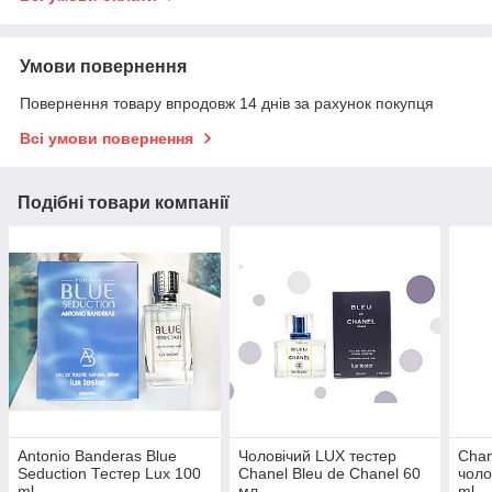
Умови повернення
Повернення товару впродовж 14 днів за рахунок покупця
Всі умови повернення
Подібні товари компанії
Antonio Banderas Blue
Чоловічий LUX тестер
Chan
Seduction Тестер Lux 100
Chanel Bleu de Chanel 60
чоло
ml
мл
ml