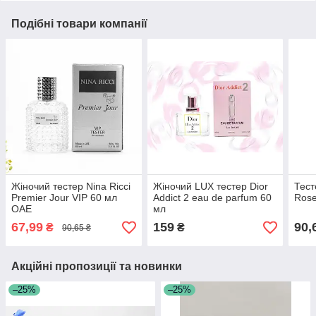
Подібні товари компанії
Жіночий тестер Nina Ricci
Жіночий LUX тестер Dior
Тест
Premier Jour VIP 60 мл
Addict 2 eau de parfum 60
Ros
ОАЕ
мл
67,99
159
90,
₴
₴
90,65 ₴
Акційні пропозиції та новинки
–25%
–25%