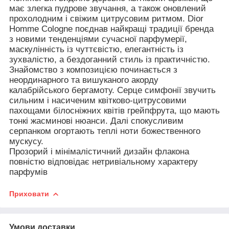
має злегка пудрове звучання, а також оновлений
прохолодним і свіжим цитрусовим ритмом. Dior
Homme Cologne поєднав найкращі традиції бренда
з новими тенденціями сучасної парфумерії,
маскулінність із чуттєвістю, елегантність із
зухвалістю, а бездоганний стиль із практичністю.
Знайомство з композицією починається з
неординарного та вишуканого акорду
калабрійського бергамоту. Серце симфонії звучить
сильним і насиченим квітково-цитрусовими
пахощами білосніжних квітів грейпфрута, що мають
тонкі жасминові нюанси. Далі спокусливим
серпанком огортають теплі ноти божественного
мускусу.
Прозорий і мінімалістичний дизайн флакона
повністю відповідає нетривіальному характеру
парфумів
Приховати
Умови доставки