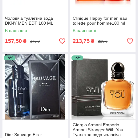
Чоловіча туалетна вода
Clinique Happy for men eau
DKNY MEN EDT 100 ML
toilette pour homme100 ml
В наявності
В наявності
157,50
213,75
₴
₴
175 ₴
225 ₴
–5%
–5%
Giorgio Armani Emporio
Armani Stronger With You
Dior Sauvage Elixir
Туалетна вода чоловіча