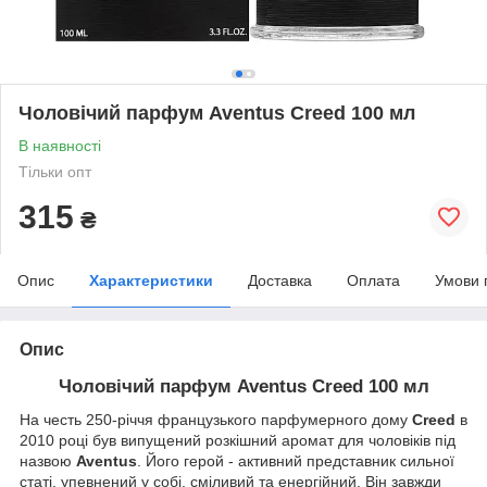
Чоловічий парфум Aventus Creed 100 мл
В наявності
Тільки опт
315
₴
Опис
Характеристики
Доставка
Оплата
Умови 
Опис
Чоловічий парфум Aventus Creed 100 мл
На честь 250-річчя французького парфумерного дому
Creed
в
2010 році був випущений розкішний аромат для чоловіків під
назвою
Aventus
. Його герой - активний представник сильної
статі, упевнений у собі, сміливий та енергійний. Він завжди