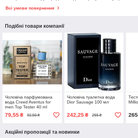
Всі умови повернення
Подібні товари компанії
Чоловіча парфумована
Чоловіча туалетна вода
Тест
вода Creed Aventus for
Dior Sauvage 100 мл
Mill
men Top Tester 40 ml
79,55
242,25
265
₴
₴
92,50 ₴
255 ₴
Акційні пропозиції та новинки