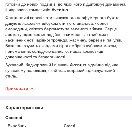
готовий до нових подвигів, до яких його підштовхує динамічна
й чарівлива композиція
Aventus
.
Фантастичні верхні ноти вишуканого парфумерного букета
дивують яскравим вибухом стиглого ананаса, чорної
смородини, свіжого бергамоту та зеленого яблука. Серце
аромату підкорює мелодійною симфонією глибоких і
насичених нот чарівної троянди, жасмину, берези й пачулів.
База, що звучить акордами сірої амбри з дубовим мохом,
присмачених солодкою ваніллю, надає композиції
довершеності та бездоганності.
Зухвалий, бадьорливий і п'янкий
Aventus
відмінно підійде
сучасному чоловікові, який має яскравий індивідуальний
стиль.
Приховати
Характеристики
Основні
Виробник
Creed