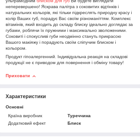
ультрамодним
блиском для губ
Ви будете виглядати
неперевершено! Яскрава палітра з соковитих відтінків і
натуральних кольорів, які тільки підкреслять природну красу і
колір Ваших губ, порадує Вас своїм різноманіттям. Комплекс
вітамінів, який входить до складу блиску ідеально доглядає за
губами, роблячи їх пружними і максимально зволоженими.
Соковиті і спокусливі губи неодмінно стануть прикрасою
Вашого макіяжу і порадують своїм сліпучим блиском і
кольором.
Продукт гіпоалергенний. Індивідуальна реакція на складові
продукції не є приводом для повернення і обміну товару!
Приховати
Характеристики
Основні
Країна виробник
Туреччина
Додатковий ефект
Блиск