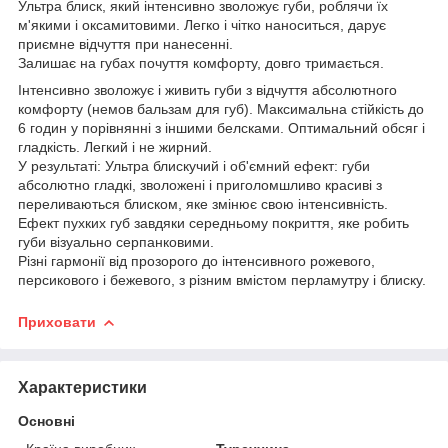
Ультра блиск, який інтенсивно зволожує губи, роблячи їх
м'якими і оксамитовими. Легко і чітко наноситься, дарує
приємне відчуття при нанесенні.
Залишає на губах почуття комфорту, довго тримається.
Інтенсивно зволожує і живить губи з відчуття абсолютного
комфорту (немов бальзам для губ). Максимальна стійкість до
6 годин у порівнянні з іншими белсками. Оптимальний обсяг і
гладкість. Легкий і не жирний.
У результаті: Ультра блискучий і об'ємний ефект: губи
абсолютно гладкі, зволожені і приголомшливо красиві з
переливаються блиском, яке змінює свою інтенсивність.
Ефект пухких губ завдяки середньому покриття, яке робить
губи візуально серпанковими.
Різні гармонії від прозорого до інтенсивного рожевого,
персикового і бежевого, з різним вмістом перламутру і блиску.
Приховати
Характеристики
Основні