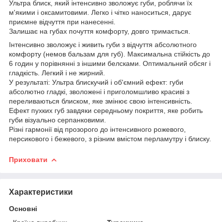
Ультра блиск, який інтенсивно зволожує губи, роблячи їх
м'якими і оксамитовими. Легко і чітко наноситься, дарує
приємне відчуття при нанесенні.
Залишає на губах почуття комфорту, довго тримається.
Інтенсивно зволожує і живить губи з відчуття абсолютного
комфорту (немов бальзам для губ). Максимальна стійкість до
6 годин у порівнянні з іншими белсками. Оптимальний обсяг і
гладкість. Легкий і не жирний.
У результаті: Ультра блискучий і об'ємний ефект: губи
абсолютно гладкі, зволожені і приголомшливо красиві з
переливаються блиском, яке змінює свою інтенсивність.
Ефект пухких губ завдяки середньому покриття, яке робить
губи візуально серпанковими.
Різні гармонії від прозорого до інтенсивного рожевого,
персикового і бежевого, з різним вмістом перламутру і блиску.
Приховати
Характеристики
Основні