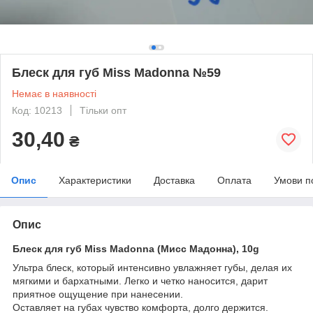
Блеск для губ Miss Madonna №59
Немає в наявності
Код: 10213
Тільки опт
30,40
₴
Опис
Характеристики
Доставка
Оплата
Умови п
Опис
Блеск для губ Miss Madonna (Мисс Мадонна), 10g
Ультра блеск, который интенсивно увлажняет губы, делая их
мягкими и бархатными. Легко и четко наносится, дарит
приятное ощущение при нанесении.
Оставляет на губах чувство комфорта, долго держится.