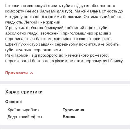
Інтенсивно зволожує і живить губи з відчуття абсолютного
комфорту (немов бальзам для губ). Максимальна стійкість до
6 годин у порівнянні з іншими белсками. Оптимальний обсяг і
гладкість. Легкий і не жирний.
У результаті: Ультра блискучий і об'ємний ефект: губи
абсолютно гладкі, зволожені і приголомшливо красиві з
переливаються блиском, яке змінює свою інтенсивність.
Ефект пухких губ завдяки середньому покриття, яке робить
губи візуально серпанковими.
Різні гармонії від прозорого до інтенсивного рожевого,
персикового і бежевого, з різним вмістом перламутру і блиску.
Приховати
Характеристики
Основні
Країна виробник
Туреччина
Додатковий ефект
Блиск