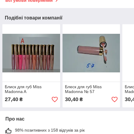
Всі умови повернення
Подібні товари компанії
Блиск для губ Miss
Блеск для губ Miss
Блис
Madonna A
Madonna № 57
Mad
27,40
30,40
30,
₴
₴
Про нас
98% позитивних з 158 відгуків за рік