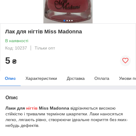
Лак для нігтів Miss Madonna
В наявності
Код: 10237
Тільки опт
5
₴
Опис
Характеристики
Доставка
Оплата
Умови п
Опис
Лаки для
нігтів
Miss
Madonna
відрізняються високою
стійкістю і тривалим терміном шкарпетки. Лаки наносяться
легко, лягають рівно, створюючи ідеальне покриття без яких-
небудь дефектів.