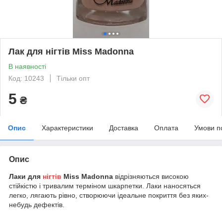
Лак для нігтів Miss Madonna
В наявності
Код: 10243
Тільки опт
5
₴
Опис
Характеристики
Доставка
Оплата
Умови п
Опис
Лаки для
нігтів
Miss
Madonna
відрізняються високою
стійкістю і тривалим терміном шкарпетки. Лаки наносяться
легко, лягають рівно, створюючи ідеальне покриття без яких-
небудь дефектів.