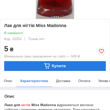
Лак для нігтів Miss Madonna
В наявності
Код: 10252
Тільки опт
5
₴
Мінімальна сума замовлення на сайті — 500 ₴
Купити
Опис
Характеристики
Доставка
Оплата
Умови 
Опис
Лаки для
нігтів
Miss
Madonna
відрізняються високою
стійкістю і тривалим терміном шкарпетки. Лаки наносяться