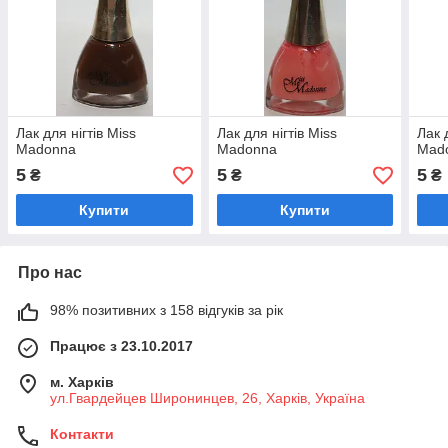
Лак для нігтів Miss
Лак для нігтів Miss
Лак 
Madonna
Madonna
Mad
5
5
5
₴
₴
₴
Купити
Купити
Про нас
98% позитивних з 158 відгуків за рік
Працює з 23.10.2017
м. Харків
ул.Гвардейцев Широнинцев, 26, Харків, Україна
Контакти