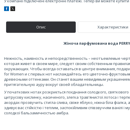
У компанії підключені електронні платежі. Тепер ви можете купит
Опис
Характеристики
Жіноча парфумована вода PERRY 
Нежность, наивность и непосредственность – неотъемлемые чер
которая живет в своем мире, следует своим собственным правила
окружающих. Чтобы всегда оставаться в центре внимания, подарит
for Women и с первых нот наслаждайтесь его цветочно-фруктовы
древесными оттенками. Он станет вашим невидимым украшением
притягательную ауру вокруг своей обладательницы.
У початкових нотах розкриється поєднання солодкого, святкового 
цитрусову кислинку, насиченого, злегка трав'янистої лотоса і терп
акордах прозвучить стигла слива, свіже яблуко, ніжна біла фіалка, 
здивує вас стійкістю і теплим, заспокійливим співзвуччям ванілі і м
солодкої бальзамичностью амбра.