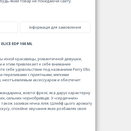
и будь-який товар не покидаючи сайту.
Інформація для замовлення
ELICE EDP 100 ML
ты юной красавицы, романтичной девушки,
м и этим привлекает к себе внимание
е себе удовольствие под названием Perry Ellis
ми переливами с приятными, мягкими
, неотъемлемым аксессуаром и обеспечит
мандарина, жовтої фрезії, яка дарує характерну
ких, сильних чорнобривців. У «сердечних»
а також зазиває нічна лілія. Шлейф цього аромату
ускусу, спокійне звучання яких розбавляє своєї