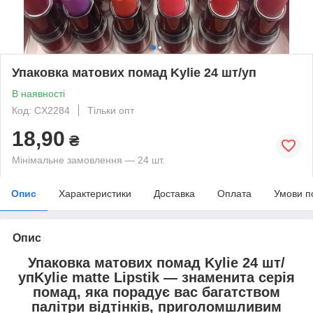
Упаковка матових помад Kylie 24 шт/уп
В наявності
Код: CX2284
Тільки опт
18,90
₴
Мінімальне замовлення — 24 шт.
Опис
Характеристики
Доставка
Оплата
Умови п
Опис
Упаковка матових помад Kylie 24 шт/
упKylie matte Lipstik — знаменита серія
помад, яка порадує вас багатством
палітри відтінків, приголомшливим