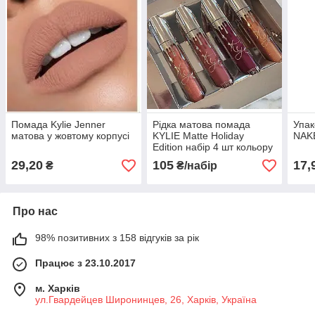
Помада Kylie Jenner
Рідка матова помада
Упак
матова у жовтому корпусі
KYLIE Matte Holiday
NAKE
Edition набір 4 шт кольору
29,20
105
17,
₴
₴/набір
Про нас
98% позитивних з 158 відгуків за рік
Працює з 23.10.2017
м. Харків
ул.Гвардейцев Широнинцев, 26, Харків, Україна