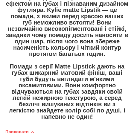
ефектом на губах і пізнаваним дизайном
футляра. Kylie matte Lipstik — це
помади, з якими перед красою ваших
губ неможливо встояти! Вони
незвичайно високопігментовані і стійкі,
завдяки чому помаду досить наносити в
один шар, після чого вона збереже
насиченість кольору і чіткий контур
протягом багатьох годин.
Помади з серії Matte Lipstick дають на
губах шикарний матовий фініш, ваші
губи будуть виглядати м'якими
оксамитовими. Вони комфортно
відчуваються на губах завдяки своїй
легкій нежирною текстурою, а серед
безлічі вишуканих відтінків ви з
легкістю знайдете колір собі по душі, і
напевно не один!
Приховати