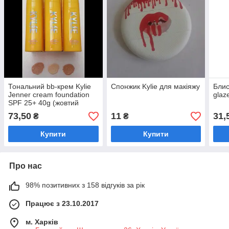
Тональний bb-крем Kylie
Спонжик Kylie для макіяжу
Блис
Jenner cream foundation
glaz
SPF 25+ 40g (жовтий
корпус)
73,50
11
31,
₴
₴
Купити
Купити
Про нас
98% позитивних з 158 відгуків за рік
Працює з 23.10.2017
м. Харків