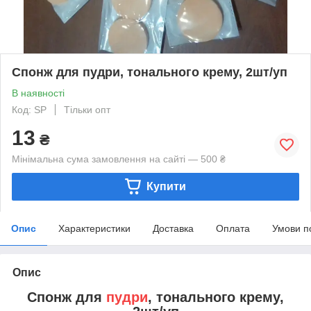
Спонж для пудри, тонального крему, 2шт/уп
В наявності
Код: SP
Тільки опт
13
₴
Мінімальна сума замовлення на сайті — 500 ₴
Купити
Опис
Характеристики
Доставка
Оплата
Умови п
Опис
Спонж для
пудри
, тонального крему,