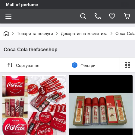
Mall of perfume
Товари та послуги
Декоративна косметика
Coca-Cola
Coca-Cola thefaceshop
Сортування
0
Фільтри